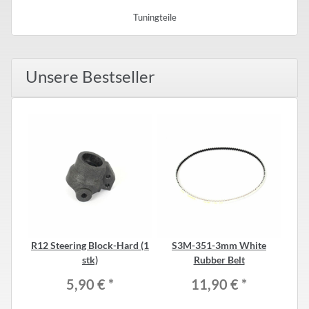
Tuningteile
Unsere Bestseller
R12 Steering Block-Hard (1
S3M-351-3mm White
B
stk)
Rubber Belt
5,90 €
*
11,90 €
*