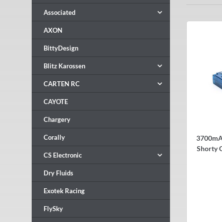
Associated
AXON
BittyDesign
Blitz Karossen
CARTEN RC
CAYOTE
Chargery
Corally
3700mA
Shorty G
CS Electronic
L
Dry Fluids
Exotek Racing
FlySky