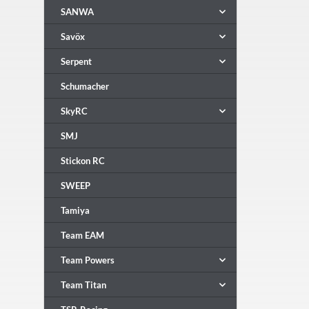
SANWA
Savöx
Serpent
Schumacher
SkyRC
SMJ
Stickon RC
SWEEP
Tamiya
Team EAM
Team Powers
Team Titan