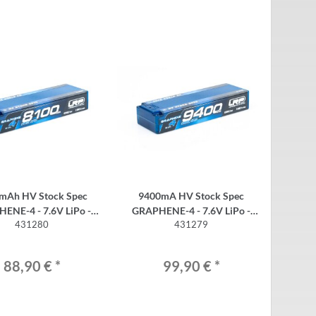
mAh HV Stock Spec
9400mA HV Stock Spec
 - 7.6V LiPo -
GRAPHENE-4 - 7.6V LiPo -
431280
431279
135C/65C
135C/65C
88,90 €
*
99,90 €
*