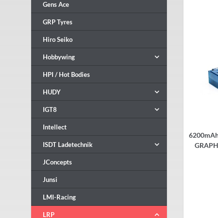
Gens Ace
GRP Tyres
Hiro Seiko
Hobbywing
HPI / Hot Bodies
HUDY
IGT8
Intellect
6200mAh 
ISDT Ladetechnik
GRAPHE
JConcepts
Junsi
LMI-Racing
LRP