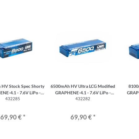
HV Stock Spec Shorty
6500mAh HV Ultra LCG Modified
8100
NE-4.1 - 7.6V LiPo -
GRAPHENE-4.1 - 7.6V LiPo -
GRAPHENE-4
432285
432282
135C/65C
120C/60C
69,90 €
*
69,90 €
*