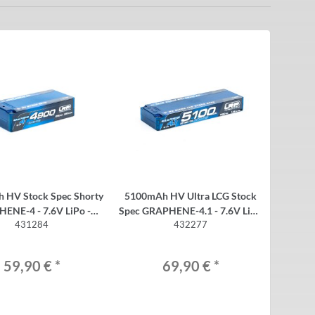
 HV Stock Spec Shorty
5100mAh HV Ultra LCG Stock
 - 7.6V LiPo -
Spec GRAPHENE-4.1 - 7.6V LiPo
431284
432277
135C/65C
- 135C/65C
59,90 €
*
69,90 €
*