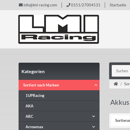
info@lmi-racing.com
0151/27004531
Startseite
Kategorien
Sor
Sortiert nach Marken
1UPRacing
Akkus
AKA
ARC
Sortieru
Arrowmax