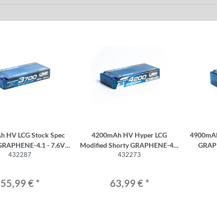
h HV LCG Stock Spec
4200mAh HV Hyper LCG
4900mAh
RAPHENE-4.1 - 7.6V
Modified Shorty GRAPHENE-4.1
GRAPHENE-4
432287
432273
iPo - 135C/65C
- 7.6V LiPo - 120C/60C
55,99 €
*
63,99 €
*