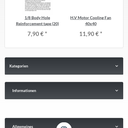
1/8 Body Hole
H.V Motor Cooling Fan
H.
Reinforcement tape (20)
40x40
7,90 €
*
11,90 €
*
Kategorien
Informationen
Allgemeines