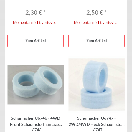
Stück)
medium (2 Stück)
2,30 €
*
2,50 €
*
Momentan nicht verfügbar
Momentan nicht verfügbar
Zum Artikel
Zum Artikel
Schumacher U6746 - 4WD
Schumacher U6747 -
Front Schaumstoff Einlagen
2WD/4WD Heck Schaumstoff
U6746
U6747
für 2.2" Reifen - medium -
Einlagen für 2.2" Reifen -