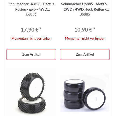
Schumacher U6856 - Cactus
Schumacher U6885 - Mezzo -
Fusion - gelb - 4WD
2WD / 4WD Heck Reifen -
U6856
U6885
Komplettrad vorne (2 Stück) -
GELB (2 Stück)
EOS Reifen
17,90 €
*
10,90 €
*
Momentan nicht verfügbar
Momentan nicht verfügbar
Zum Artikel
Zum Artikel