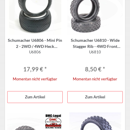
Schumacher U6806 - Mini Pin
Schumacher U6810 - Wide
2 - 2WD / 4WD Heck
Stagger Rib - 4WD Front
U6806
U6810
Komplettrad - 2.2" - GELB (2
Reifen - 2.2" - GELB (2 Stück)
Stück)
17,99 €
*
8,50 €
*
Momentan nicht verfügbar
Momentan nicht verfügbar
Zum Artikel
Zum Artikel