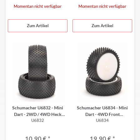
Momentan nicht verfügbar
Momentan nicht verfügbar
Zum Artikel
Zum Artikel
Schumacher U6832 - Mini
Schumacher U6834 - Mini
Dart - 2WD / 4WD Heck
Dart - 4WD Front
U6832
U6834
Reifen - SILBER (2 Stück)
Komplettrad - GELB (2 Stück)
10,90 €
*
19,90 €
*