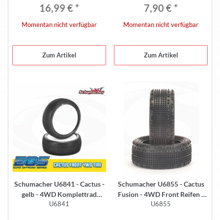
16,99 €
*
7,90 €
*
Momentan nicht verfügbar
Momentan nicht verfügbar
Zum Artikel
Zum Artikel
Schumacher U6841 - Cactus -
Schumacher U6855 - Cactus
gelb - 4WD Komplettrad
Fusion - 4WD Front Reifen -
U6841
U6855
vorne (2 Stück) - EOS Reifen
2.2" - GELB (2 Stück)
2018