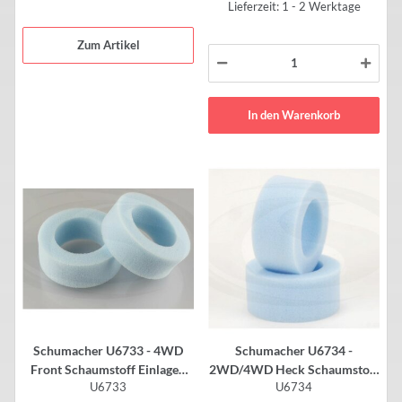
Lieferzeit: 1 - 2 Werktage
Zum Artikel
In den Warenkorb
Schumacher U6733 - 4WD
Schumacher U6734 -
Front Schaumstoff Einlagen
2WD/4WD Heck Schaumstoff
U6733
U6734
für 2.2" Reifen - medium (2
Einlagen für 2.2" Reifen -