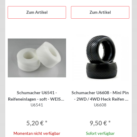
Zum Artikel
Zum Artikel
Schumacher U6541 -
Schumacher U6608 - Mini Pin
Reifeneinlagen - soft - WEISS -
- 2WD / 4WD Heck Reifen -
U6541
U6608
Monster / Stadium Truck (2
2.2" - GELB (2 Stück)
Stück)
5,20 €
*
9,50 €
*
Momentan nicht verfügbar
Sofort verfügbar