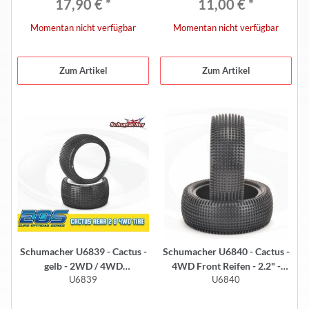
17,90 €
*
11,00 €
*
Momentan nicht verfügbar
Momentan nicht verfügbar
Zum Artikel
Zum Artikel
Schumacher U6839 - Cactus -
Schumacher U6840 - Cactus -
gelb - 2WD / 4WD
4WD Front Reifen - 2.2" -
U6839
U6840
Komplettrad hinten (2 Stück) -
GELB (2 Stück)
EOS Reifen