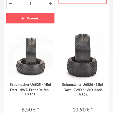
In den Warenkorb
Schumacher U6825 - Mini
Schumacher U6826 - Mini
Dart - 4WD Front Reifen -
Dart - 2WD / 4WD Heck
U6825
U6826
GELB (2 Stück)
Reifen - GELB (2 Stück)
8,50 €
*
10,90 €
*