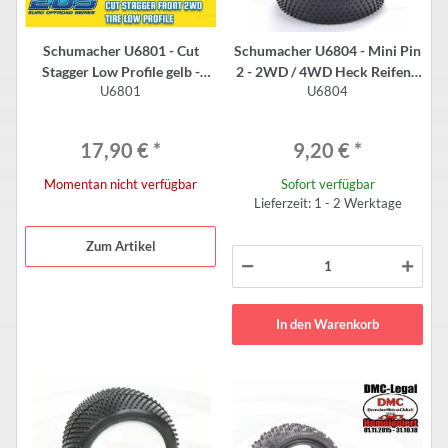
Schumacher U6801 - Cut
Schumacher U6804 - Mini Pin
Stagger Low Profile gelb -
2 - 2WD / 4WD Heck Reifen -
U6801
U6804
2WD Komplettrad vorne (2
2.2" - GELB (2 Stück)
Stück) - EOS Reifen
17,90 €
*
9,20 €
*
Momentan nicht verfügbar
Sofort verfügbar
Lieferzeit: 1 - 2 Werktage
Zum Artikel
In den Warenkorb