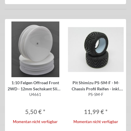
1:10 Felgen Offroad Front
Pit Shimizu PS-SM-F - M-
2WD - 12mm Sechskant Slim -
Chassis Profil Reifen - inkl.
U4661
PS-SM-F
weiß- (2)
Einlagen - HART - V2 (2 Stück)
5,50 €
*
11,99 €
*
Momentan nicht verfügbar
Momentan nicht verfügbar