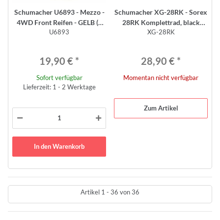
Schumacher U6893 - Mezzo -
Schumacher XG-28RK - Sorex
4WD Front Reifen - GELB (2
28RK Komplettrad, black
U6893
XG-28RK
Stück)
Insert -Indoor- (4)
19,90 €
*
28,90 €
*
Sofort verfügbar
Momentan nicht verfügbar
Lieferzeit: 1 - 2 Werktage
Zum Artikel
In den Warenkorb
Artikel 1 - 36 von 36