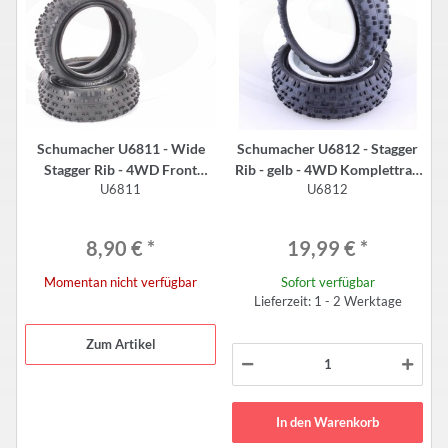
Schumacher U6811 - Wide
Schumacher U6812 - Stagger
Stagger Rib - 4WD Front
Rib - gelb - 4WD Komplettrad
U6811
U6812
Reifen - 2.2" - SILBER (2 Stück)
vorne (2 Stück)
8,90 €
*
19,99 €
*
Momentan nicht verfügbar
Sofort verfügbar
Lieferzeit: 1 - 2 Werktage
Zum Artikel
In den Warenkorb