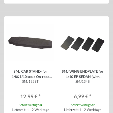
SMJ CAR STAND (for
SMJ WING ENDPLATE for
1/8&1/10 scale On-road
1/10 EP SEDAN (with
SMJ1329T
SMJ1348
car/Black)
Adhesive/Black/0.5mm)(4)
12,99 €
*
6,99 €
*
Sofort verfügbar
Sofort verfügbar
Lieferzeit: 1 - 2 Werktage
Lieferzeit: 1 - 2 Werktage