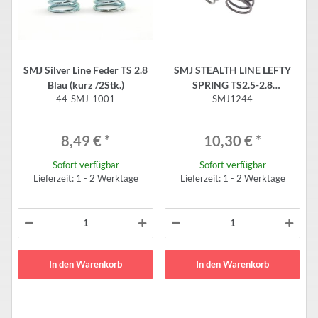
SMJ Silver Line Feder TS 2.8
SMJ STEALTH LINE LEFTY
Blau (kurz /2Stk.)
SPRING TS2.5-2.8
44-SMJ-1001
SMJ1244
(Short/2pcs)
8,49 €
*
10,30 €
*
Sofort verfügbar
Sofort verfügbar
Lieferzeit: 1 - 2 Werktage
Lieferzeit: 1 - 2 Werktage
In den Warenkorb
In den Warenkorb