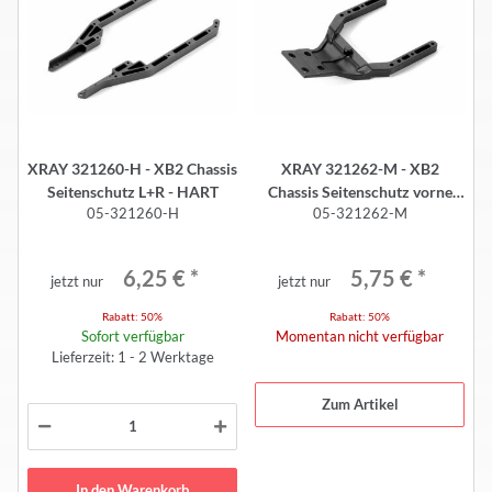
XRAY 321260-H - XB2 Chassis
XRAY 321262-M - XB2
Seitenschutz L+R - HART
Chassis Seitenschutz vorne
05-321260-H
05-321262-M
unten Medium
6,25 €
*
5,75 €
*
jetzt nur
jetzt nur
Rabatt:
50%
Rabatt:
50%
Sofort verfügbar
Momentan nicht verfügbar
Lieferzeit: 1 - 2 Werktage
Zum Artikel
In den Warenkorb