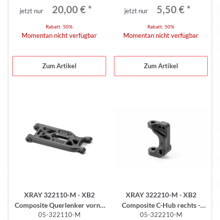
20,00 €
*
5,50 €
*
jetzt nur
jetzt nur
Rabatt:
50%
Rabatt:
50%
Momentan nicht verfügbar
Momentan nicht verfügbar
Zum Artikel
Zum Artikel
XRAY 322110-M - XB2
XRAY 322210-M - XB2
Composite Querlenker vorne
Composite C-Hub rechts -
05-322110-M
05-322210-M
unten - medium
medium