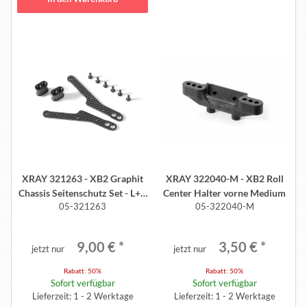
XRAY 321263 - XB2 Graphit
XRAY 322040-M - XB2 Roll
Chassis Seitenschutz Set - L+R
Center Halter vorne Medium
05-321263
05-322040-M
- Kohlefaser
9,00 €
*
3,50 €
*
jetzt nur
jetzt nur
Rabatt:
50%
Rabatt:
50%
Sofort verfügbar
Sofort verfügbar
Lieferzeit: 1 - 2 Werktage
Lieferzeit: 1 - 2 Werktage