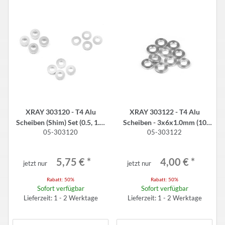
XRAY 303120 - T4 Alu
XRAY 303122 - T4 Alu
Scheiben (Shim) Set (0.5, 1.5,
Scheiben - 3x6x1.0mm (10
05-303120
05-303122
2.5mm)
Stück)
5,75 €
*
4,00 €
*
jetzt nur
jetzt nur
Rabatt:
50%
Rabatt:
50%
Sofort verfügbar
Sofort verfügbar
Lieferzeit: 1 - 2 Werktage
Lieferzeit: 1 - 2 Werktage