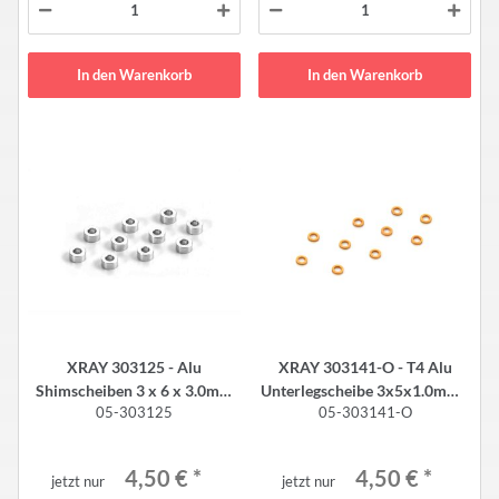
In den Warenkorb
In den Warenkorb
XRAY 303125 - Alu
XRAY 303141-O - T4 Alu
Shimscheiben 3 x 6 x 3.0mm
Unterlegscheibe 3x5x1.0mm -
05-303125
05-303141-O
(10 Stück)
ORANGE (10 Stück)
4,50 €
*
4,50 €
*
jetzt nur
jetzt nur