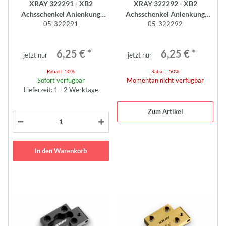
XRAY 322291 - XB2
XRAY 322292 - XB2
Achsschenkel Anlenkung
Achsschenkel Anlenkung
05-322291
05-322292
Kohlefaser (2 Stück) 1 Slot
Kohlefaser (2 Stück) 0 Slot
6,25 €
*
6,25 €
*
jetzt nur
jetzt nur
Rabatt:
50%
Rabatt:
50%
Sofort verfügbar
Momentan nicht verfügbar
Lieferzeit: 1 - 2 Werktage
Zum Artikel
In den Warenkorb