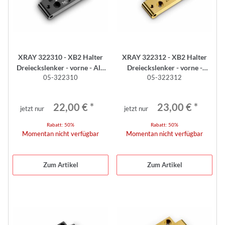
XRAY 322310 - XB2 Halter
XRAY 322312 - XB2 Halter
Dreieckslenker - vorne - Alu
Dreieckslenker - vorne -
05-322310
05-322312
SWISS 7075 T6
Messing
22,00 €
*
23,00 €
*
jetzt nur
jetzt nur
Rabatt:
50%
Rabatt:
50%
Momentan nicht verfügbar
Momentan nicht verfügbar
Zum Artikel
Zum Artikel