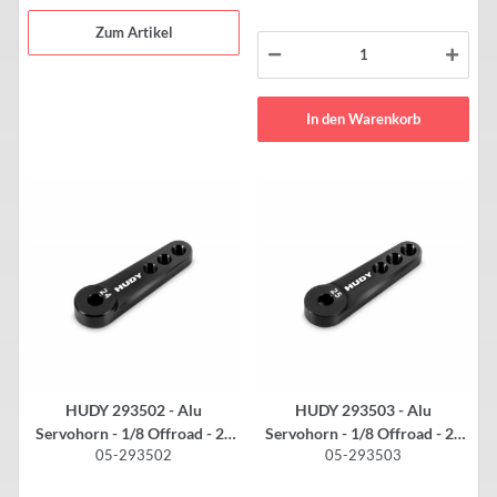
Zum Artikel
In den Warenkorb
HUDY 293502 - Alu
HUDY 293503 - Alu
Servohorn - 1/8 Offroad - 24
Servohorn - 1/8 Offroad - 25
05-293502
05-293503
Zähne - HITEC
Zähne - FUTABA V2