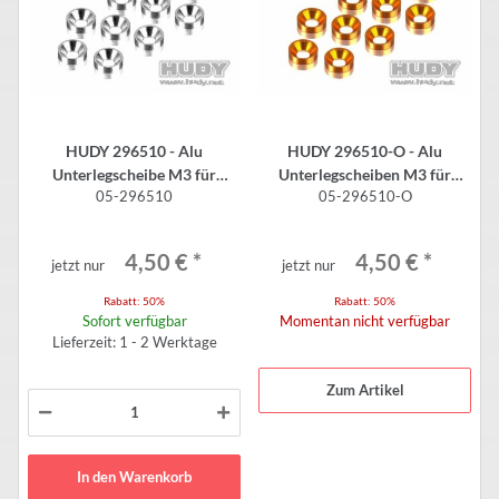
HUDY 296510 - Alu
HUDY 296510-O - Alu
Unterlegscheibe M3 für
Unterlegscheiben M3 für
05-296510
05-296510-O
Senkkopfschrauben - silber
Senkkopfschrauben -
(10 Stück)
ORANGE (10 Stück)
4,50 €
*
4,50 €
*
jetzt nur
jetzt nur
Rabatt:
50%
Rabatt:
50%
Sofort verfügbar
Momentan nicht verfügbar
Lieferzeit: 1 - 2 Werktage
Zum Artikel
In den Warenkorb