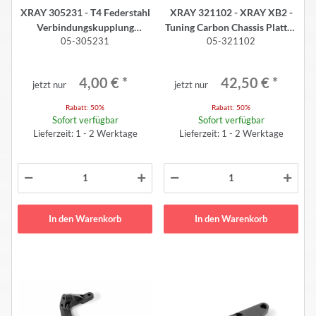
XRAY 305231 - T4 Federstahl
XRAY 321102 - XRAY XB2 -
Verbindungskupplung
Tuning Carbon Chassis Platte -
05-305231
05-321102
Kardans
2.5mm
4,00 €
*
42,50 €
*
jetzt nur
jetzt nur
Rabatt:
50%
Rabatt:
50%
Sofort verfügbar
Sofort verfügbar
Lieferzeit: 1 - 2 Werktage
Lieferzeit: 1 - 2 Werktage
In den Warenkorb
In den Warenkorb