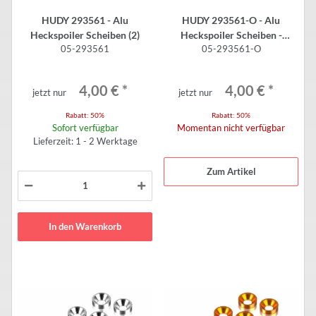
HUDY 293561 - Alu
HUDY 293561-O - Alu
Heckspoiler Scheiben (2)
Heckspoiler Scheiben -
05-293561
05-293561-O
Orange (2)
4,00 €
*
4,00 €
*
jetzt nur
jetzt nur
Rabatt:
50%
Rabatt:
50%
Sofort verfügbar
Momentan nicht verfügbar
Lieferzeit: 1 - 2 Werktage
Zum Artikel
In den Warenkorb