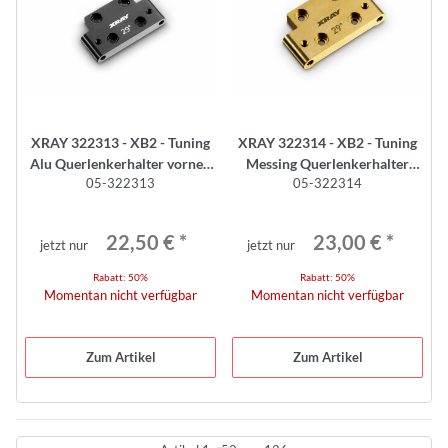
XRAY 322313 - XB2 - Tuning
XRAY 322314 - XB2 - Tuning
Alu Querlenkerhalter vorne -
Messing Querlenkerhalter
05-322313
05-322314
Kick-Up 23°/29°
vorne - Kick-Up 23°/29° - 46g
22,50 €
*
23,00 €
*
jetzt nur
jetzt nur
Rabatt:
50%
Rabatt:
50%
Momentan nicht verfügbar
Momentan nicht verfügbar
Zum Artikel
Zum Artikel