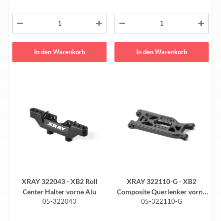
In den Warenkorb
In den Warenkorb
XRAY 322043 - XB2 Roll
XRAY 322110-G - XB2
Center Halter vorne Alu
Composite Querlenker vorne
05-322043
05-322110-G
unten - Graphite