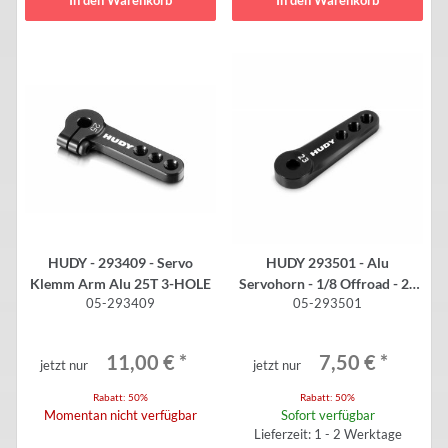
In den Warenkorb
In den Warenkorb
HUDY - 293409 - Servo
HUDY 293501 - Alu
Klemm Arm Alu 25T 3-HOLE
Servohorn - 1/8 Offroad - 23
05-293409
05-293501
Zähne - KoPropo / SANWA /
JR V2
11,00 €
*
7,50 €
*
jetzt nur
jetzt nur
Rabatt:
50%
Rabatt:
50%
Momentan nicht verfügbar
Sofort verfügbar
Lieferzeit: 1 - 2 Werktage