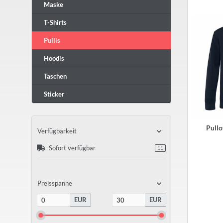
Maske
T-Shirts
Pullis
Hoodis
Taschen
Sticker
Pullo
Verfügbarkeit
Sofort verfügbar
11
Preisspanne
EUR
EUR