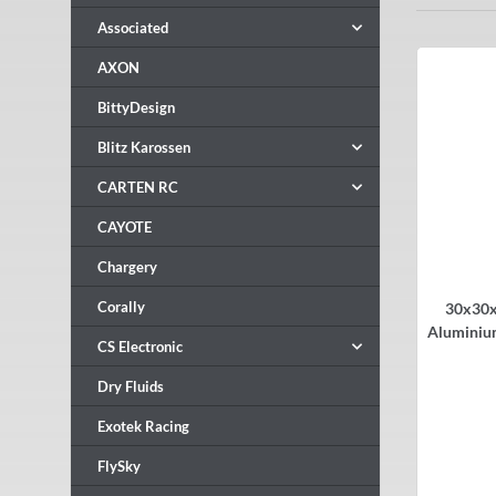
Associated
AXON
BittyDesign
Blitz Karossen
CARTEN RC
CAYOTE
Chargery
Corally
30x30
Aluminiu
CS Electronic
V2 -1S/
Dry Fluids
Exotek Racing
FlySky