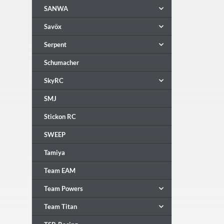
SANWA
Savöx
Serpent
Schumacher
SkyRC
SMJ
Stickon RC
SWEEP
Tamiya
Team EAM
Team Powers
Team Titan