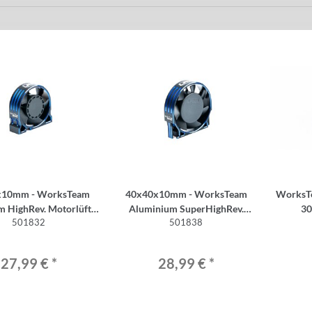
x10mm - WorksTeam
40x40x10mm - WorksTeam
WorksTe
m HighRev. Motorlüfter
Aluminium SuperHighRev.
30
501832
501838
2S / Empfängerstecker
Motorlüfter V2 - 1S/2S /
Empfängerstecker
27,99 €
*
28,99 €
*