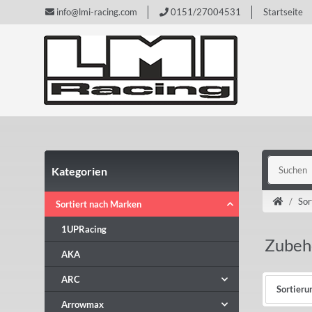
info@lmi-racing.com
0151/27004531
Startseite
Kategorien
Sor
Sortiert nach Marken
1UPRacing
Zubeh
AKA
ARC
Sortieru
Arrowmax