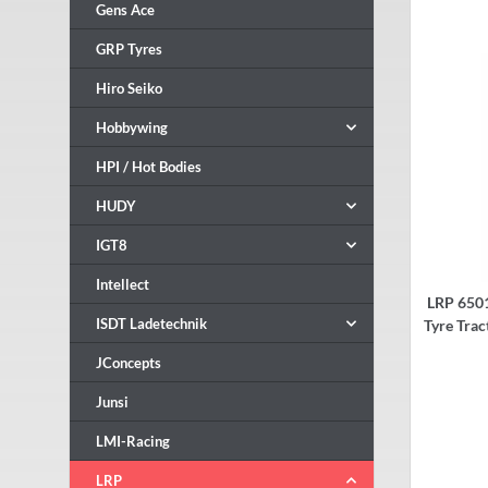
Gens Ace
GRP Tyres
Hiro Seiko
Hobbywing
HPI / Hot Bodies
HUDY
IGT8
Intellect
LRP 6501
ISDT Ladetechnik
Tyre Trac
JConcepts
Junsi
LMI-Racing
LRP