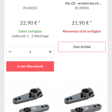
Alu (2) - ersetzt durch
R138050
R139005
R142006
22,90 €
*
21,90 €
*
Sofort verfügbar
Momentan nicht verfügbar
Lieferzeit: 1 - 2 Werktage
Zum Artikel
In den Warenkorb