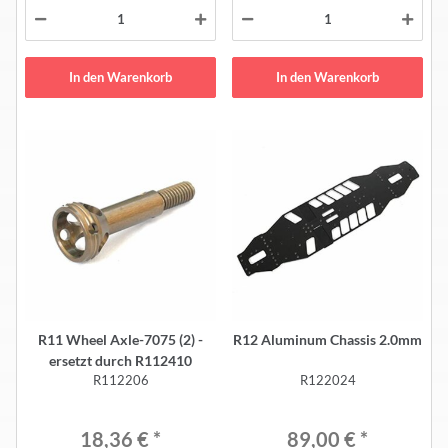
In den Warenkorb
In den Warenkorb
R11 Wheel Axle-7075 (2) -
R12 Aluminum Chassis 2.0mm
ersetzt durch R112410
R112206
R122024
18,36 €
*
89,00 €
*