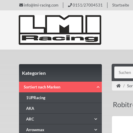
info@lmi-racing.com
0151/27004531
Startseite
Kategorien
Sor
Sortiert nach Marken
1UPRacing
Robitr
AKA
ARC
Arrowmax