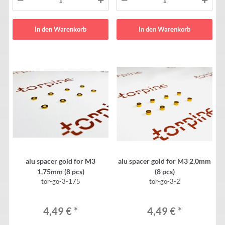
In den Warenkorb
In den Warenkorb
alu spacer gold for M3
alu spacer gold for M3 2,0mm
1,75mm (8 pcs)
(8 pcs)
tor-go-3-175
tor-go-3-2
4,49 €
*
4,49 €
*