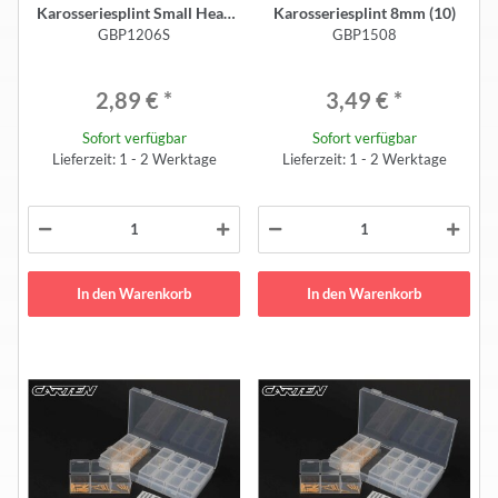
Karosseriesplint Small Head
Karosseriesplint 8mm (10)
GBP1206S
GBP1508
6mm (10)
2,89 €
*
3,49 €
*
Sofort verfügbar
Sofort verfügbar
Lieferzeit: 1 - 2 Werktage
Lieferzeit: 1 - 2 Werktage
In den Warenkorb
In den Warenkorb