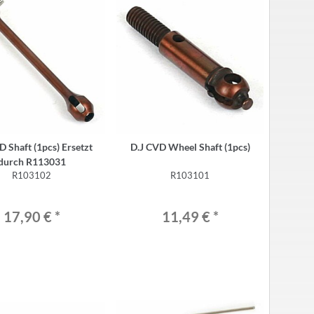
D Shaft (1pcs) Ersetzt
D.J CVD Wheel Shaft (1pcs)
durch R113031
R103102
R103101
17,90 €
*
11,49 €
*