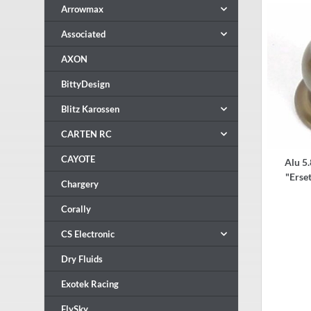
Arrowmax
Associated
AXON
BittyDesign
Blitz Karossen
CARTEN RC
CAYOTE
Alu 5
"Erse
Chargery
Corally
CS Electronic
Dry Fluids
Exotek Racing
FlySky