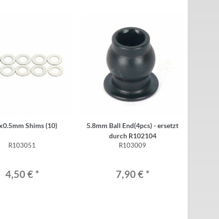
x0.5mm Shims (10)
5.8mm Ball End(4pcs) - ersetzt
durch R102104
R103051
R103009
4,50 €
*
7,90 €
*