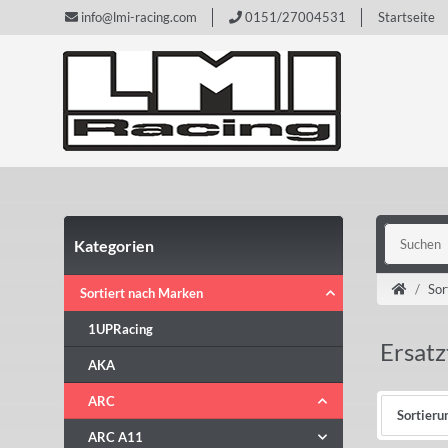
info@lmi-racing.com
0151/27004531
Startseite
Kategorien
Sor
Sortiert nach Marken
1UPRacing
Ersatz
AKA
ARC
Sortieru
ARC A11