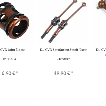
 CVD Joint (1pcs)
D.J CVD Set (Spring Steel) (2set)
D.J CV
R103104
R109009
6,90 €
*
49,90 €
*