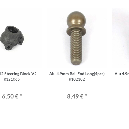
2 Steering Block V2
Alu 4.9mm Ball End Long(4pcs)
Alu 4.9
R121065
R102102
6,50 €
*
8,49 €
*