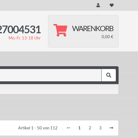
27004531
WARENKORB
0,00 €
Mo.-Fr. 13-18 Uhr
Artikel 1 - 50 von 112
1
2
3