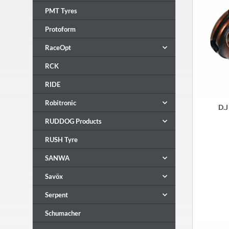
PMT Tyres
Protoform
RaceOpt
RCK
RIDE
Robitronic
D.J
RUDDOG Products
RUSH Tyre
SANWA
Savöx
Serpent
Schumacher