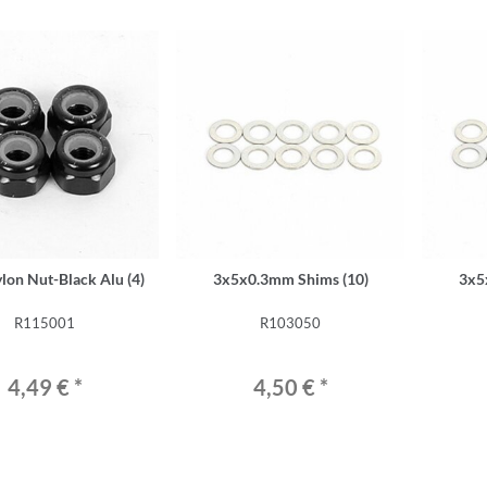
on Nut-Black Alu (4)
3x5x0.3mm Shims (10)
3x5
R115001
R103050
4,49 €
*
4,50 €
*