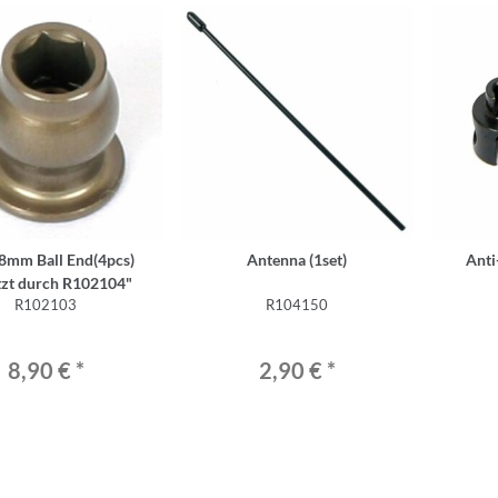
.8mm Ball End(4pcs)
Antenna (1set)
Anti
tzt durch R102104"
R102103
R104150
8,90 €
*
2,90 €
*