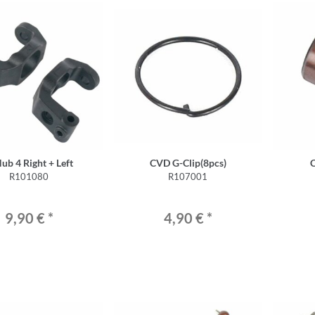
C-Hub 4 Right + Left
CVD G-Clip(8pcs)
C
R101080
R107001
9,90 €
*
4,90 €
*