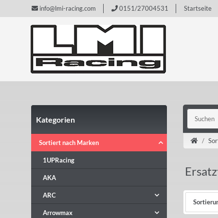
info@lmi-racing.com
0151/27004531
Startseite
Kategorien
Sor
Sortiert nach Marken
1UPRacing
Ersat
AKA
ARC
Sortieru
Arrowmax