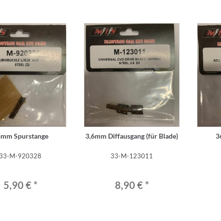
8mm Spurstange
3,6mm Diffausgang (für Blade)
3
33-M-920328
33-M-123011
5,90 €
*
8,90 €
*