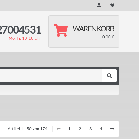
27004531
WARENKORB
0,00 €
Mo.-Fr. 13-18 Uhr
Artikel 1 - 50 von 174
1
2
3
4