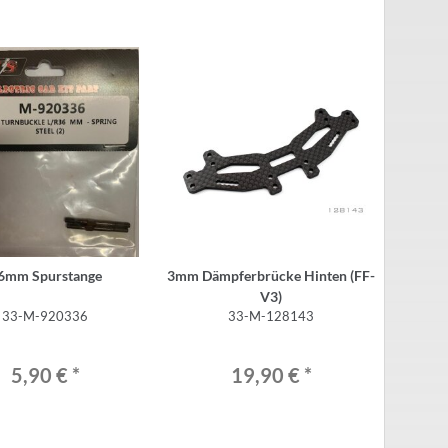
6mm Spurstange
3mm Dämpferbrücke Hinten (FF-
V3)
33-M-920336
33-M-128143
5,90 €
*
19,90 €
*