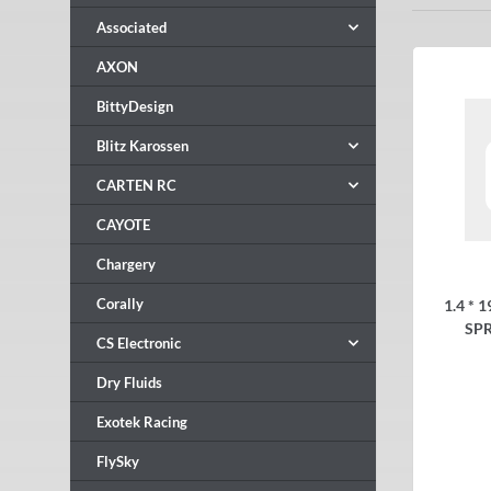
Associated
AXON
BittyDesign
Blitz Karossen
CARTEN RC
CAYOTE
Chargery
Corally
1.4 * 
SPR
CS Electronic
Dry Fluids
Exotek Racing
FlySky