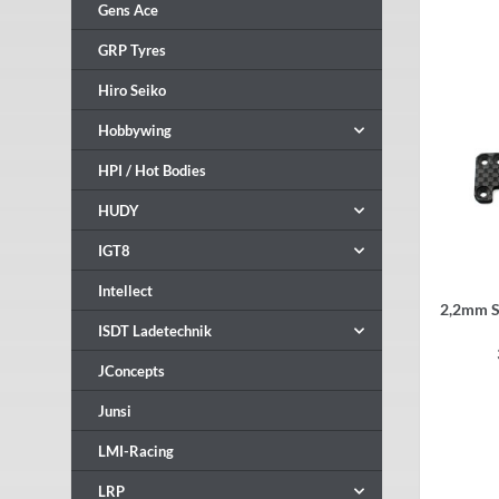
Gens Ace
GRP Tyres
Hiro Seiko
Hobbywing
HPI / Hot Bodies
HUDY
IGT8
Intellect
2,2mm S
ISDT Ladetechnik
JConcepts
Junsi
LMI-Racing
LRP