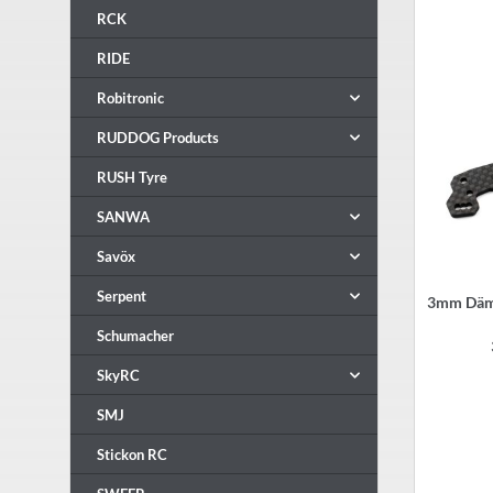
RCK
RIDE
Robitronic
RUDDOG Products
RUSH Tyre
SANWA
Savöx
Serpent
3mm Dämp
Schumacher
SkyRC
SMJ
Stickon RC