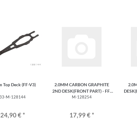
 Top Deck (FF-V3)
2.0MM CARBON GRAPHITE
2.0
2ND DESK(FRONT PART) - FF-
DESK(
33-M-128144
M-128254
V3M
24,90 €
*
17,99 €
*