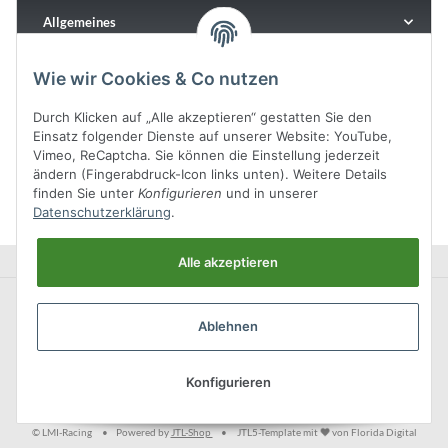
Allgemeines
Wie wir Cookies & Co nutzen
Durch Klicken auf „Alle akzeptieren“ gestatten Sie den
Einsatz folgender Dienste auf unserer Website: YouTube,
Vimeo, ReCaptcha. Sie können die Einstellung jederzeit
ändern (Fingerabdruck-Icon links unten). Weitere Details
finden Sie unter
Konfigurieren
und in unserer
Datenschutzerklärung
.
Alle akzeptieren
Ablehnen
Konfigurieren
* Alle Preise inkl. gesetzlicher USt., zzgl.
Versand
© LMI-Racing
•
Powered by
JTL-Shop
•
JTL5-Template mit
von Florida Digital