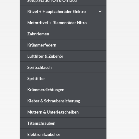
Setup Station On & Offraod
Ritzel + Hauptzahnräder Elektro
Motorritzel + Riemenräder Nitro
Zahnriemen
Krümmerfedern
Luftfilter & Zubehör
Spritschlauch
Spritfilter
Krümmerdichtungen
Kleber & Schraubensicherung
Muttern & Unterlegscheiben
Titanschrauben
Elektronikzubehör