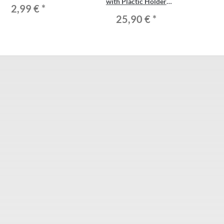
with Plactic Holder
2,99 €
*
1.5/2.0/2.5/3.0mm
25,90 €
*