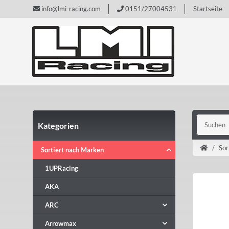
info@lmi-racing.com
0151/27004531
Startseite
Kategorien
Sor
Sortiert nach Marken
1UPRacing
AKA
ARC
Arrowmax