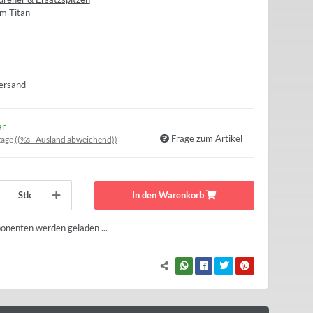
m Titan
ersand
ar
Frage zum Artikel
tage
((%s - Ausland abweichend))
Stk
In den Warenkorb
nenten werden geladen ...