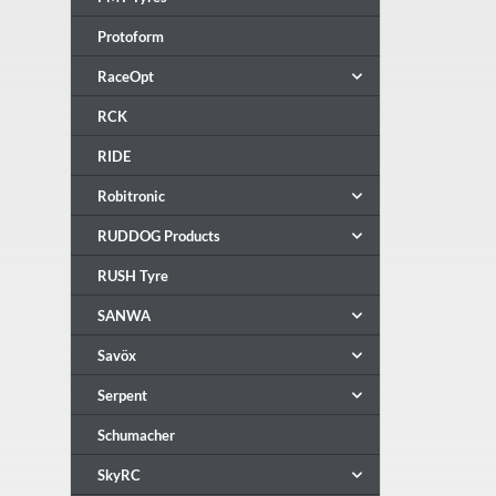
Protoform
RaceOpt
RCK
RIDE
Robitronic
RUDDOG Products
RUSH Tyre
SANWA
Savöx
Serpent
Schumacher
SkyRC