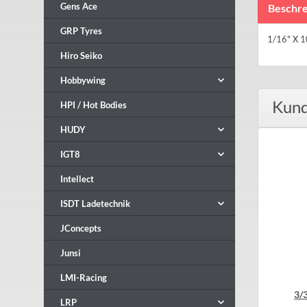
Gens Ace
Beschre
GRP Tyres
1/16" X 
Hiro Seiko
Hobbywing
Kund
HPI / Hot Bodies
HUDY
IGT8
Intellect
ISDT Ladetechnik
JConcepts
Junsi
LMI-Racing
3/
LRP