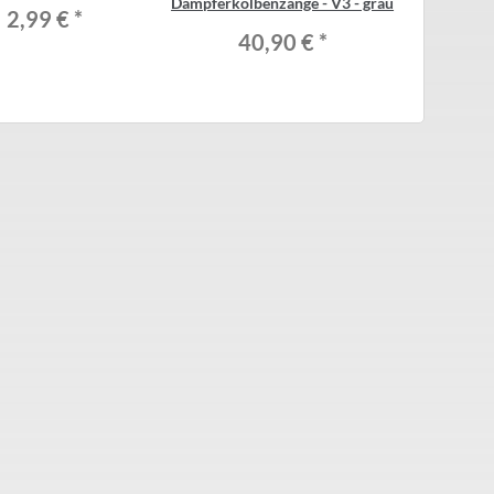
Dämpferkolbenzange - V3 - grau
2,99 €
*
40,90 €
*