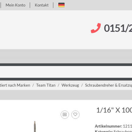
Mein Konto
Kontakt
0151/
tiert nach Marken
Team Titan
Werkzeug
Schraubendreher & Ersatzs
1/16" X 10
Artikelnummer:
121
Kategorie:
Schraubend