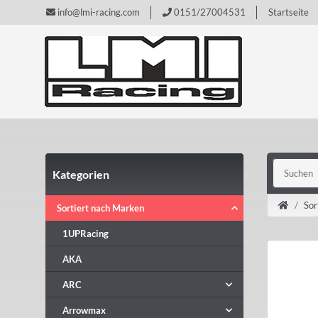
info@lmi-racing.com
0151/27004531
Startseite
Kategorien
Sor
Sortiert nach Marken
1UPRacing
AKA
ARC
Arrowmax