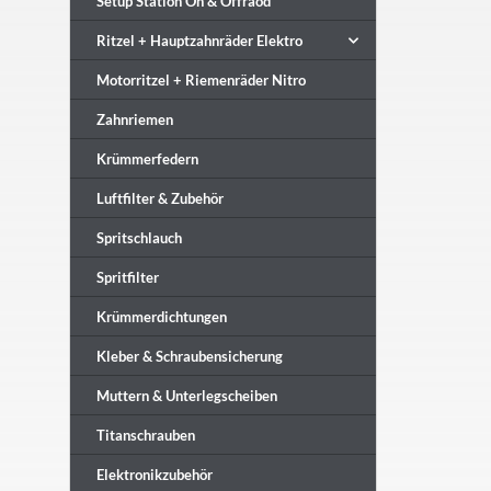
Setup Station On & Offraod
Ritzel + Hauptzahnräder Elektro
Motorritzel + Riemenräder Nitro
Zahnriemen
Krümmerfedern
Luftfilter & Zubehör
Spritschlauch
Spritfilter
Krümmerdichtungen
Kleber & Schraubensicherung
Muttern & Unterlegscheiben
Titanschrauben
Elektronikzubehör