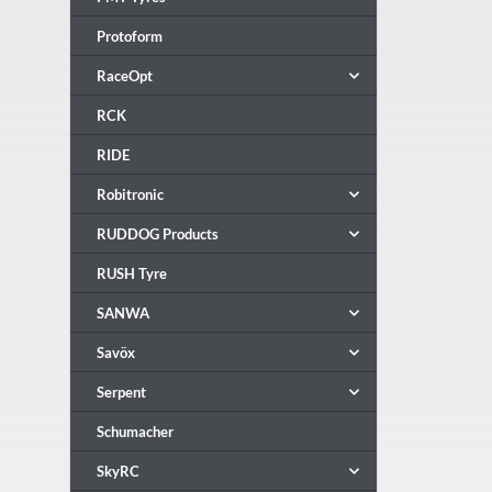
Protoform
RaceOpt
RCK
RIDE
Robitronic
RUDDOG Products
RUSH Tyre
SANWA
Savöx
Serpent
Schumacher
SkyRC