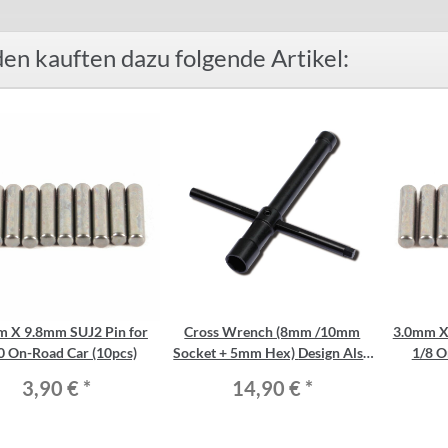
en kauften dazu folgende Artikel:
m X 9.8mm SUJ2 Pin for
Cross Wrench (8mm /10mm
3.0mm X
0 On-Road Car (10pcs)
Socket + 5mm Hex) Design Also
1/8 O
Fit Buggy Clutch Deep Nut
3,90 €
*
14,90 €
*