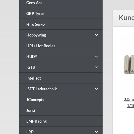
Gens Ace
GRP Tyres
Kund
Hiro Seiko
Hobbywing
HPI / Hot Bodies
HUDY
IGT8
Intellect
ISDT Ladetechnik
3.0m
JConcepts
1/1
Junsi
LMI-Racing
LRP