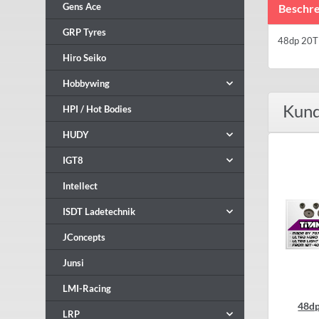
Gens Ace
Beschre
GRP Tyres
48dp 20T 
Hiro Seiko
Hobbywing
Kund
HPI / Hot Bodies
HUDY
IGT8
Intellect
ISDT Ladetechnik
JConcepts
Junsi
LMI-Racing
48dp
LRP