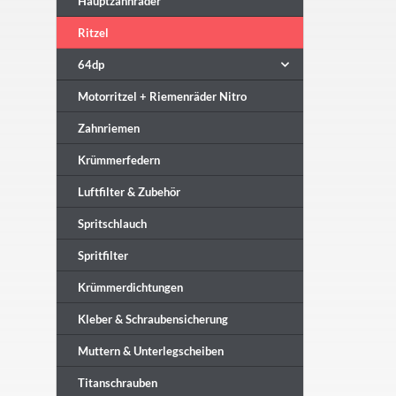
Hauptzahnräder
Ritzel
64dp
Motorritzel + Riemenräder Nitro
Zahnriemen
Krümmerfedern
Luftfilter & Zubehör
Spritschlauch
Spritfilter
Krümmerdichtungen
Kleber & Schraubensicherung
Muttern & Unterlegscheiben
Titanschrauben