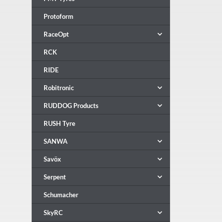
Protoform
RaceOpt
RCK
RIDE
Robitronic
RUDDOG Products
RUSH Tyre
SANWA
Savöx
Serpent
Schumacher
SkyRC