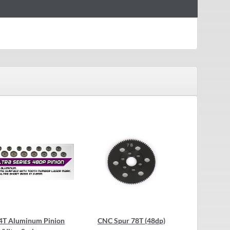
4T Aluminum Pinion
CNC Spur 78T (48dp)
48dp 23T