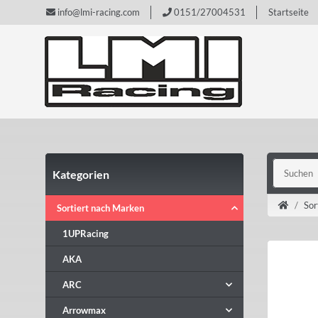
info@lmi-racing.com
0151/27004531
Startseite
Kategorien
Sor
Sortiert nach Marken
1UPRacing
AKA
ARC
Arrowmax