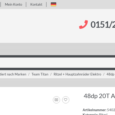
Mein Konto
Kontakt
0151/
tiert nach Marken
Team Titan
Ritzel + Hauptzahnräder Elektro
48dp
48dp 20T A
Artikelnummer:
540
Kategorie:
Ritzel