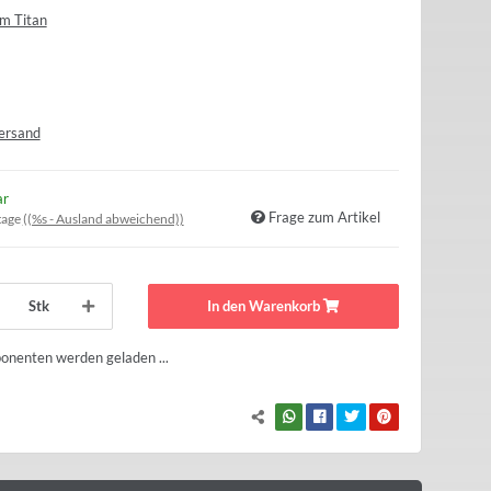
m Titan
ersand
ar
Frage zum Artikel
tage
((%s - Ausland abweichend))
Stk
In den Warenkorb
nenten werden geladen ...