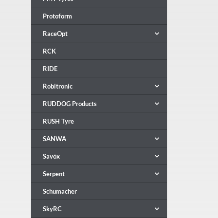
Protoform
RaceOpt
RCK
RIDE
Robitronic
RUDDOG Products
RUSH Tyre
SANWA
Savöx
Serpent
Schumacher
SkyRC