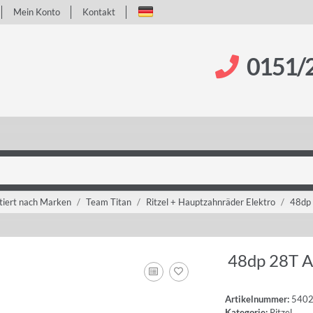
Mein Konto
Kontakt
0151/
tiert nach Marken
Team Titan
Ritzel + Hauptzahnräder Elektro
48dp
48dp 28T A
Artikelnummer:
540
Kategorie:
Ritzel