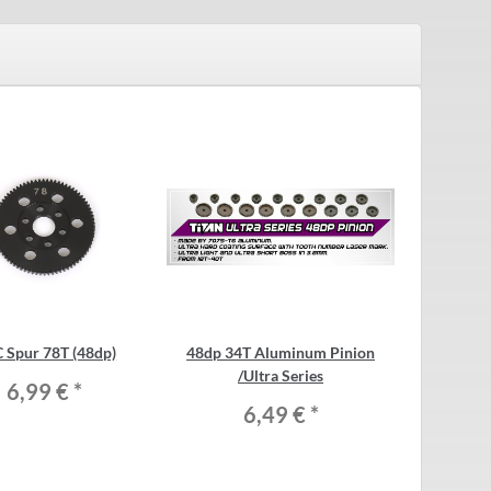
 Spur 78T (48dp)
48dp 34T Aluminum Pinion
48dp 32T
/Ultra Series
/U
6,99 €
*
6,49 €
*
6