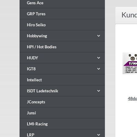
Gens Ace
Kund
GRP Tyres
Hiro Seiko
Hobbywing
HPI / Hot Bodies
HUDY
IGT8
Intellect
ISDT Ladetechnik
48dp
JConcepts
Junsi
LMI-Racing
LRP