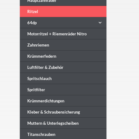
Hauptzahnräder
Ritzel
64dp
Motorritzel + Riemenräder Nitro
Zahnriemen
Krümmerfedern
Luftfilter & Zubehör
Spritschlauch
Spritfilter
Krümmerdichtungen
Kleber & Schraubensicherung
Muttern & Unterlegscheiben
Titanschrauben