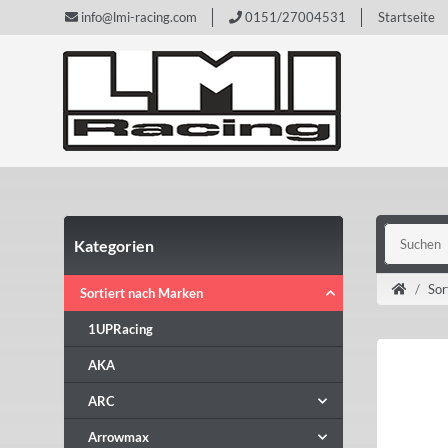
info@lmi-racing.com
0151/27004531
Startseite
Kategorien
Sor
Sortiert nach Marken
1UPRacing
AKA
ARC
Arrowmax