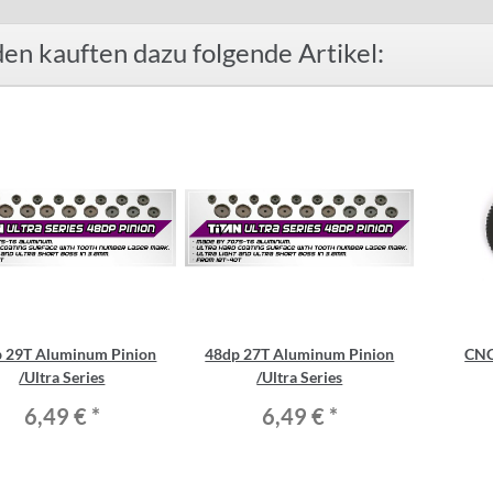
en kauften dazu folgende Artikel:
 29T Aluminum Pinion
48dp 27T Aluminum Pinion
CNC
/Ultra Series
/Ultra Series
6,49 €
*
6,49 €
*