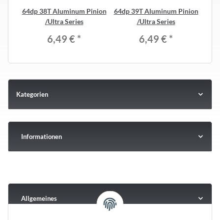
64dp 38T Aluminum Pinion
64dp 39T Aluminum Pinion
C
/Ultra Series
/Ultra Series
6,49 €
*
6,49 €
*
Kategorien
Informationen
Allgemeines