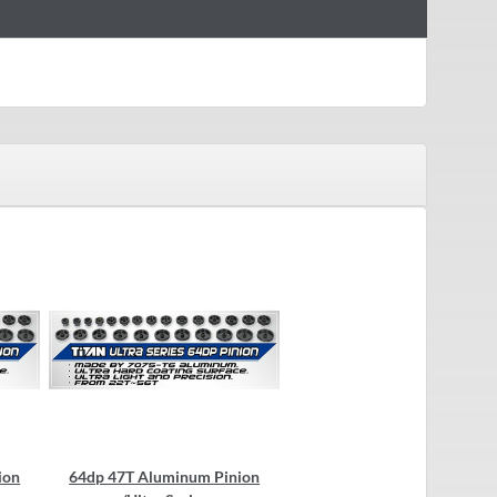
ion
64dp 47T Aluminum Pinion