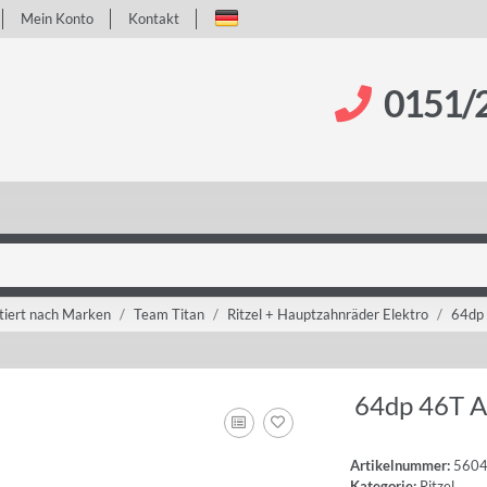
Mein Konto
Kontakt
0151/
tiert nach Marken
Team Titan
Ritzel + Hauptzahnräder Elektro
64dp
64dp 46T A
Artikelnummer:
560
Kategorie:
Ritzel