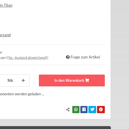
m Titan
ersand
ar
Frage zum Artikel
tage
((%s - Ausland abweichend))
Stk
In den Warenkorb
nenten werden geladen ...