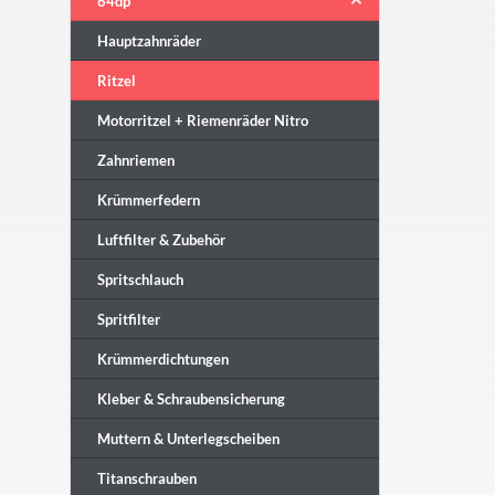
64dp
Hauptzahnräder
Ritzel
Motorritzel + Riemenräder Nitro
Zahnriemen
Krümmerfedern
Luftfilter & Zubehör
Spritschlauch
Spritfilter
Krümmerdichtungen
Kleber & Schraubensicherung
Muttern & Unterlegscheiben
Titanschrauben