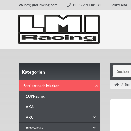
info@lmi-racing.com
0151/27004531
Startseite
Kategorien
Sor
Sortiert nach Marken
1UPRacing
AKA
ARC
Arrowmax