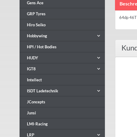
Gens Ace
Beschre
GRP Tyres
64dp 46T 
Hiro Seiko
Hobbywing
Kund
HPI / Hot Bodies
HUDY
IGT8
Intellect
ISDT Ladetechnik
JConcepts
Junsi
LMI-Racing
LRP