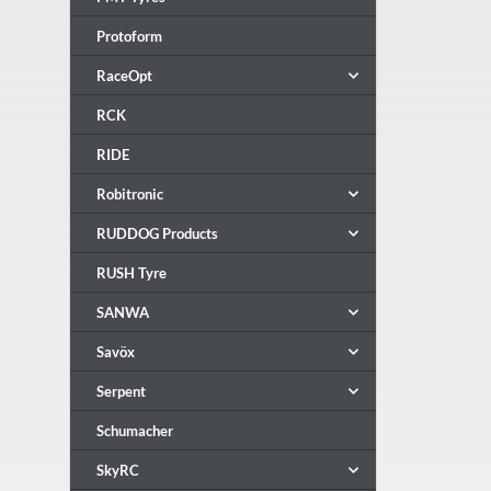
Protoform
RaceOpt
RCK
RIDE
Robitronic
RUDDOG Products
RUSH Tyre
SANWA
Savöx
Serpent
Schumacher
SkyRC