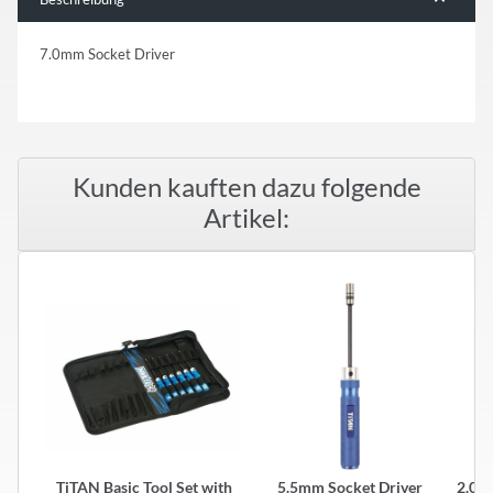
7.0mm Socket Driver
Kunden kauften dazu folgende
Artikel:
TiTAN Basic Tool Set with
5.5mm Socket Driver
2.0m