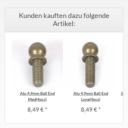
Kunden kauften dazu folgende
Artikel:
Alu 4.9mm Ball End
Alu 4.9mm Ball End
5.8
Med(4pcs)
Long(4pcs)
8,49 €
*
8,49 €
*