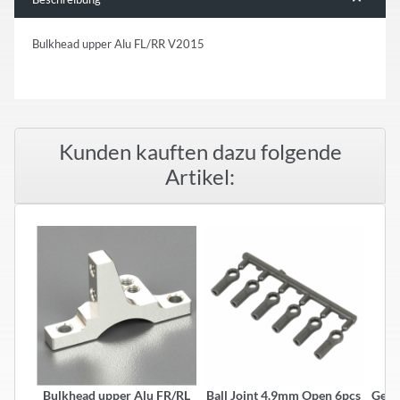
Bulkhead upper Alu FL/RR V2015
Kunden kauften dazu folgende
Artikel:
Bulkhead upper Alu FR/RL
Ball Joint 4.9mm Open 6pcs
Gear 