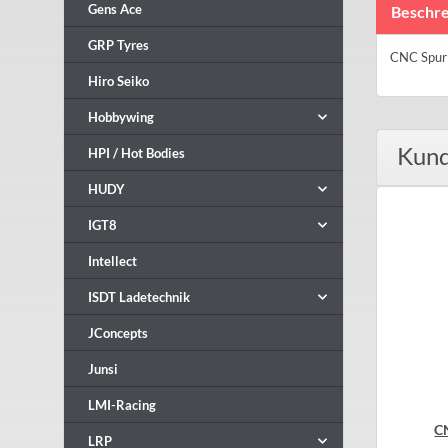
Gens Ace
Beschre
GRP Tyres
CNC Spur
Hiro Seiko
Hobbywing
Kund
HPI / Hot Bodies
HUDY
IGT8
Intellect
ISDT Ladetechnik
JConcepts
Junsi
LMI-Racing
C
LRP