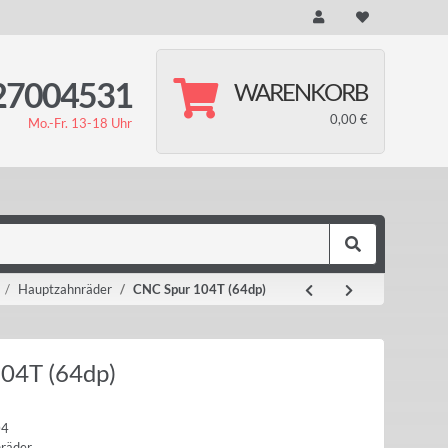
27004531
WARENKORB
0,00 €
Mo.-Fr. 13-18 Uhr
Hauptzahnräder
CNC Spur 104T (64dp)
04T (64dp)
04
räder