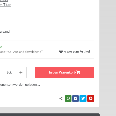
m Titan
ersand
ar
Frage zum Artikel
tage
((%s - Ausland abweichend))
Stk
In den Warenkorb
nenten werden geladen ...