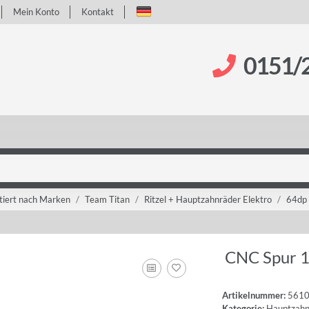
Mein Konto
Kontakt
0151/
tiert nach Marken
Team Titan
Ritzel + Hauptzahnräder Elektro
64dp
CNC Spur 1
Artikelnummer:
561
Kategorie:
Hauptzahn