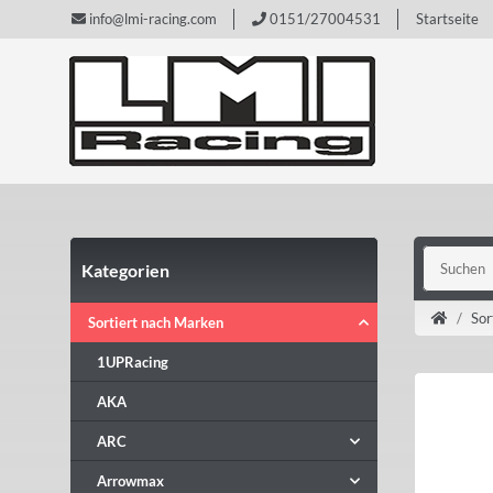
info@lmi-racing.com
0151/27004531
Startseite
Kategorien
Sor
Sortiert nach Marken
1UPRacing
AKA
ARC
Arrowmax