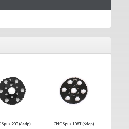
 Spur 90T (64dp)
CNC Spur 108T (64dp)
CNC Sp