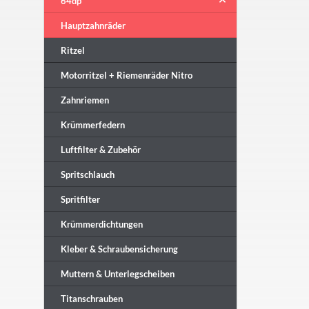
64dp
Hauptzahnräder
Ritzel
Motorritzel + Riemenräder Nitro
Zahnriemen
Krümmerfedern
Luftfilter & Zubehör
Spritschlauch
Spritfilter
Krümmerdichtungen
Kleber & Schraubensicherung
Muttern & Unterlegscheiben
Titanschrauben