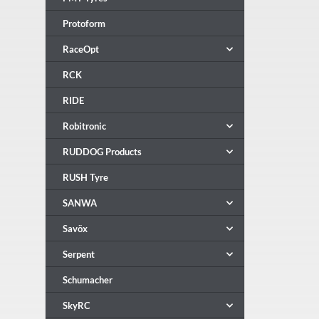
Protoform
RaceOpt
RCK
RIDE
Robitronic
RUDDOG Products
RUSH Tyre
SANWA
Savöx
Serpent
Schumacher
SkyRC