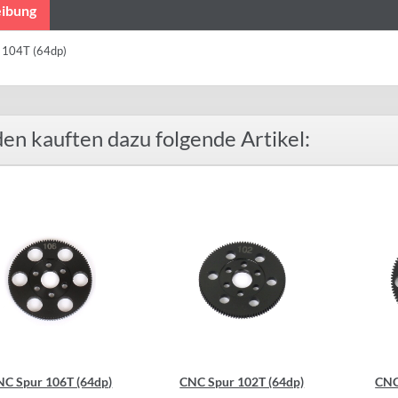
ibung
 104T (64dp)
en kauften dazu folgende Artikel:
NC Spur 106T (64dp)
CNC Spur 102T (64dp)
CNC