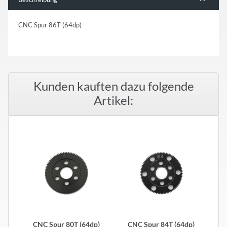
CNC Spur 86T (64dp)
Kunden kauften dazu folgende
Artikel:
CNC Spur 80T (64dp)
CNC Spur 84T (64dp)
C