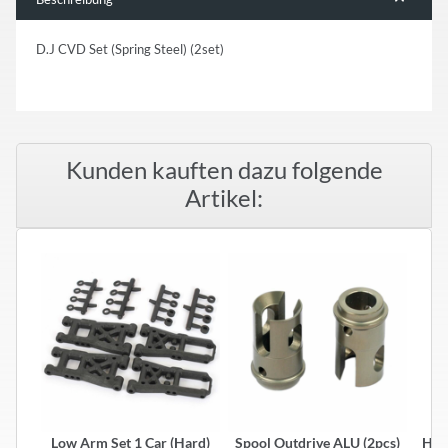
D.J CVD Set (Spring Steel) (2set)
Kunden kauften dazu folgende
Artikel:
Low Arm Set 1 Car (Hard)
Spool Outdrive ALU (2pcs)
Hard