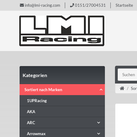
info@lmi-racing.com
0151/27004531
Startseite
Kategorien
Sor
Sortiert nach Marken
1UPRacing
AKA
ARC
Arrowmax