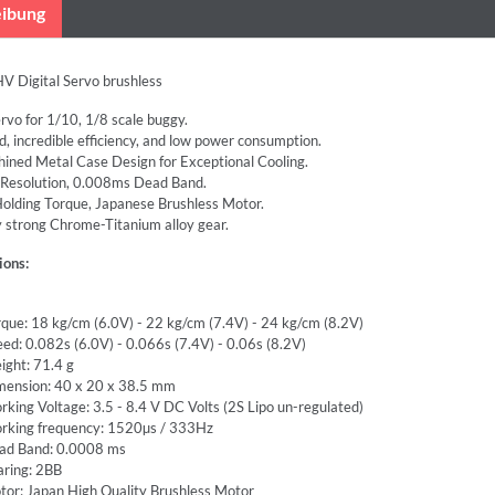
ibung
 Digital Servo brushless
rvo for 1/10, 1/8 scale buggy.
, incredible efficiency, and low power consumption.
ned Metal Case Design for Exceptional Cooling.
esolution, 0.008ms Dead Band.
Holding Torque, Japanese Brushless Motor.
 strong Chrome-Titanium alloy gear.
ions:
que: 18 kg/cm (6.0V) - 22 kg/cm (7.4V) - 24 kg/cm (8.2V)
ed: 0.082s (6.0V) - 0.066s (7.4V) - 0.06s (8.2V)
ght: 71.4 g
mension: 40 x 20 x 38.5 mm
king Voltage: 3.5 - 8.4 V DC Volts (2S Lipo un-regulated)
rking frequency: 1520µs / 333Hz
ad Band: 0.0008 ms
aring: 2BB
or: Japan High Quality Brushless Motor