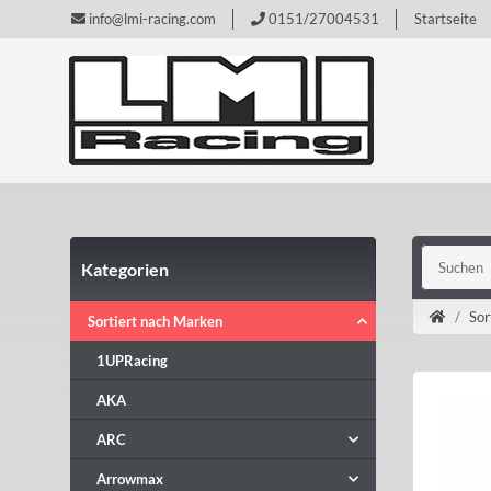
info@lmi-racing.com
0151/27004531
Startseite
Kategorien
Sor
Sortiert nach Marken
1UPRacing
AKA
ARC
Arrowmax