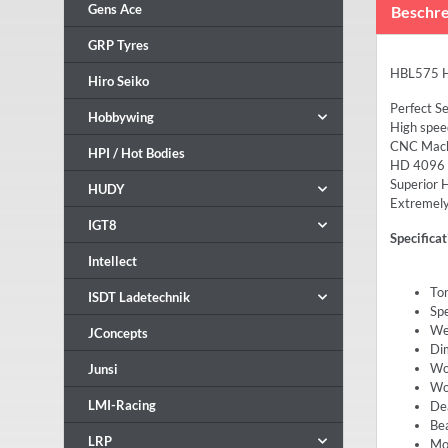
Gens Ace
Beschre
GRP Tyres
HBL575 HV
Hiro Seiko
Perfect Se
Hobbywing
High speed
CNC Machi
HPI / Hot Bodies
HD 4096 R
Superior 
HUDY
Extremely
IGT8
Specificat
Intellect
Tor
ISDT Ladetechnik
Spe
Wei
JConcepts
Di
Wor
Junsi
Wo
LMI-Racing
De
Be
LRP
Mot