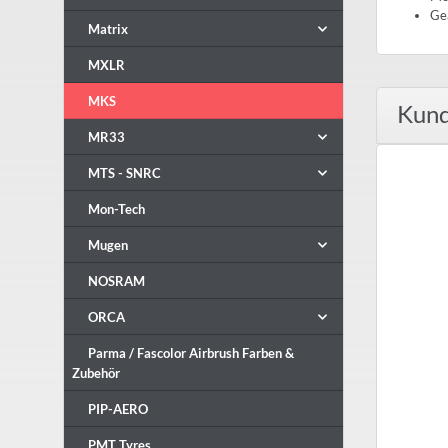
Gea
Matrix
MXLR
MKS
Kund
MR33
MTS - SNRC
Mon-Tech
Mugen
NOSRAM
ORCA
Parma / Fascolor Airbrush Farben &
Zubehör
PIP-AERO
PMT Tyres