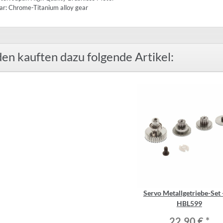
r: Chrome-Titanium alloy gear
en kauften dazu folgende Artikel:
Servo Metallgetriebe-Set 
HBL599
22,90 €
*