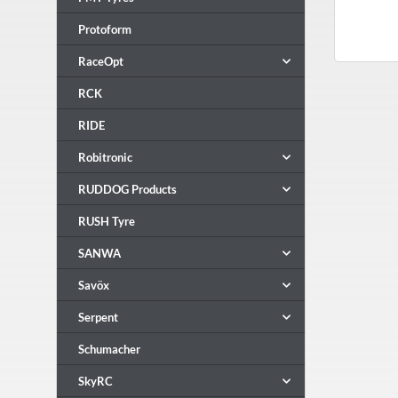
Protoform
RaceOpt
RCK
RIDE
Robitronic
RUDDOG Products
RUSH Tyre
SANWA
Savöx
Serpent
Schumacher
SkyRC