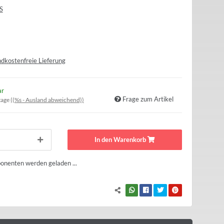
S
dkostenfreie Lieferung
ar
Frage zum Artikel
tage
((%s - Ausland abweichend))
In den Warenkorb
nenten werden geladen ...