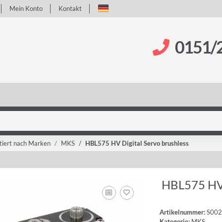
Mein Konto
Kontakt
0151/
tiert nach Marken
MKS
HBL575 HV Digital Servo brushless
HBL575 HV 
Artikelnummer:
S00
Kategorie:
MKS