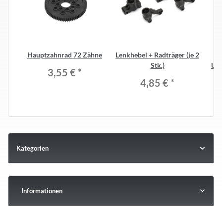
Hauptzahnrad 72 Zähne
Lenkhebel + Radträger (je 2
H
Stk.)
ULT
3,55 €
*
4,85 €
*
Kategorien
Informationen