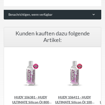
Benachrichtigen, wenn verfügbar
Kunden kauften dazu folgende
Artikel:
HUDY 106381 - HUDY
HUDY 106411 - HUDY
H
ULTIMATE Silicon Öl 800
ULTIMATE Silicon Öl 1000
ULT