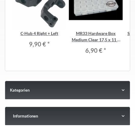
C-Hub 4 Right + Left
MR33 Hardware Box
Stee
Medium Clear 17,5 x 11 x
9,90 €
*
2,6cm, 28 in 1 box
6,90 €
*
Kategorien
Informationen