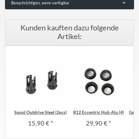
Benachrichtigen, wenn verfügbar
Kunden kauften dazu folgende
Artikel:
Spool Outdrive Steel (2pcs)
R12 Eccentric Hub-Alu (4)
Gear 
15,90 €
*
29,90 €
*