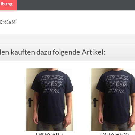
ibung
 (Größe M)
en kauften dazu folgende Artikel:
LMI T-Shirt (L)
LMI T-Shirt (M)