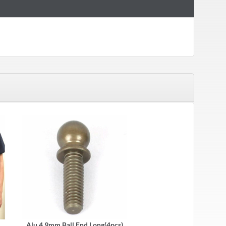
Alu 4.9mm Ball End Long(4pcs)