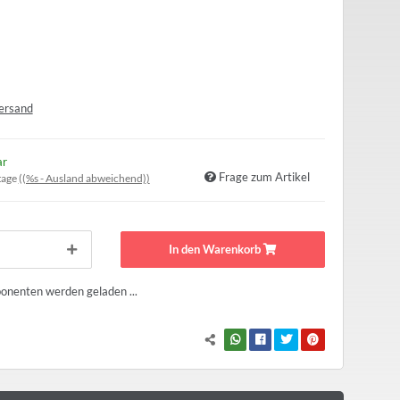
ersand
ar
Frage zum Artikel
tage
((%s - Ausland abweichend))
In den Warenkorb
nenten werden geladen ...