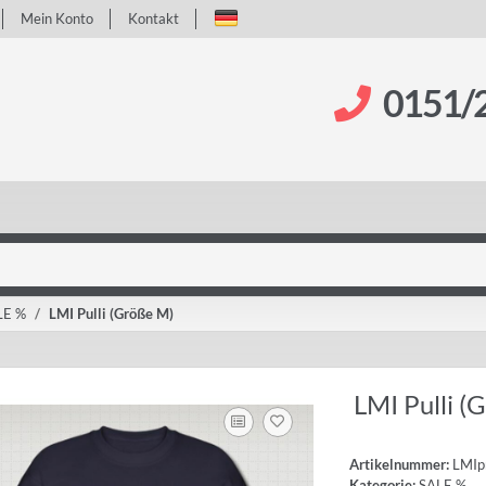
Mein Konto
Kontakt
0151/
LE %
LMI Pulli (Größe M)
LMI Pulli (
Artikelnummer:
LMI
Kategorie:
SALE %