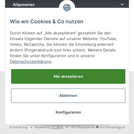
Allgemeines
Wie wir Cookies & Co nutzen
Durch Klicken auf „Alle akzeptieren“ gestatten Sie den
Einsatz folgender Dienste auf unserer Website: YouTube,
Vimeo, ReCaptcha. Sie können die Einstellung jederzeit
ändern (Fingerabdruck-Icon links unten). Weitere Details
finden Sie unter
Konfigurieren
und in unserer
Datenschutzerklärung
.
Alle akzeptieren
Ablehnen
Konfigurieren
* Alle Preise inkl. gesetzlicher USt., zzgl.
Versand
© LMI-Racing
•
Powered by
JTL-Shop
•
JTL5-Template mit
von Florida Digital