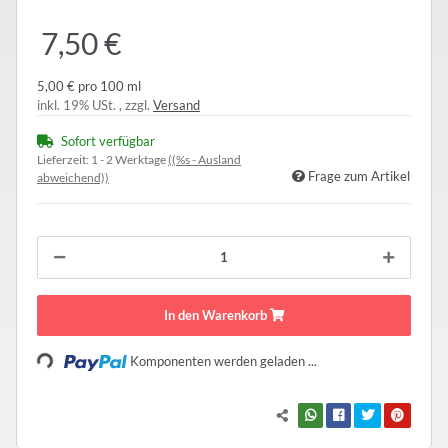
7,50 €
5,00 € pro 100 ml
inkl. 19% USt. , zzgl.
Versand
Sofort verfügbar
Lieferzeit:
1 - 2 Werktage
((%s - Ausland
Frage zum Artikel
abweichend))
In den Warenkorb
Loading...
Komponenten werden geladen ...