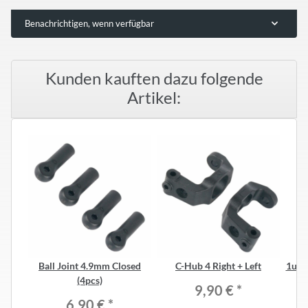
Benachrichtigen, wenn verfügbar
Kunden kauften dazu folgende
Artikel:
Ball Joint 4.9mm Closed
C-Hub 4 Right + Left
1up R
(4pcs)
9,90 €
*
6,90 €
*