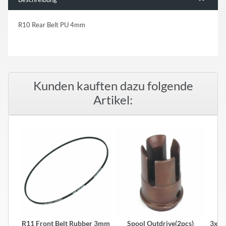
R10 Rear Belt PU 4mm
Kunden kauften dazu folgende
Artikel:
R11 Front Belt Rubber 3mm
Spool Outdrive(2pcs)
3x6x