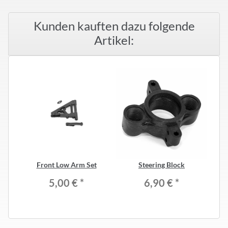
Kunden kauften dazu folgende
Artikel:
Front Low Arm Set
Steering Block
R8
Er
5,00 €
*
6,90 €
*