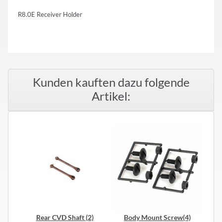
R8.0E Receiver Holder
Kunden kauften dazu folgende
Artikel:
Rear CVD Shaft (2)
Body Mount Screw(4)
R