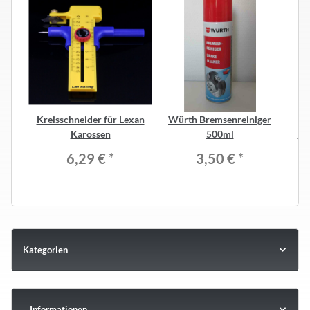
Kreisschneider für Lexan
Würth Bremsenreiniger
Karossen
500ml
Re
6,29 €
*
3,50 €
*
Kategorien
Informationen