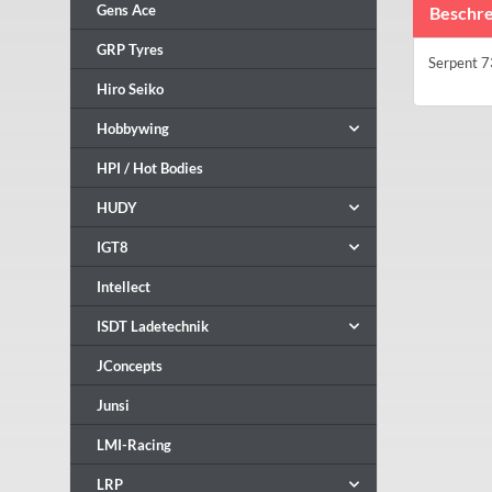
Gens Ace
Beschre
GRP Tyres
Serpent 7
Hiro Seiko
Hobbywing
HPI / Hot Bodies
HUDY
IGT8
Intellect
ISDT Ladetechnik
JConcepts
Junsi
LMI-Racing
LRP