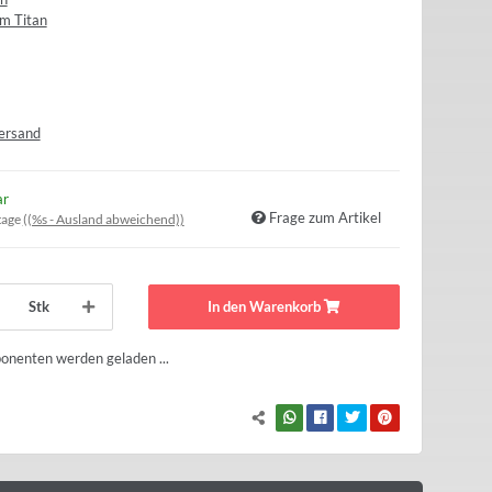
m Titan
ersand
ar
Frage zum Artikel
tage
((%s - Ausland abweichend))
Stk
In den Warenkorb
nenten werden geladen ...