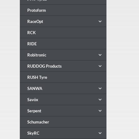
Protoform
RaceOpt
RCK
RIDE
Robitronic
RUDDOG Products
RUSH Tyre
SANWA
Savöx
Serpent
Schumacher
SkyRC