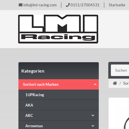
info@lmi-racing.com
0151/27004531
Startseite
Kategorien
Sor
Sortiert nach Marken
1UPRacing
AKA
ARC
Arrowmax