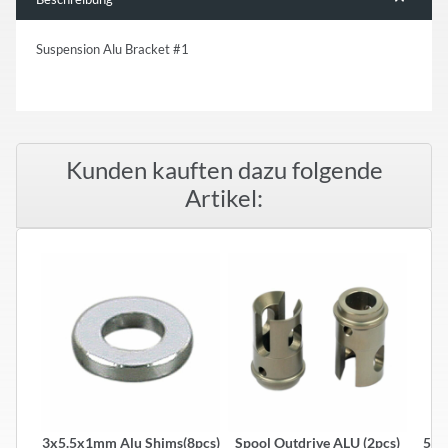
Suspension Alu Bracket #1
Kunden kauften dazu folgende
Artikel:
3x5.5x1mm Alu Shims(8pcs)
Spool Outdrive ALU (2pcs)
5.8