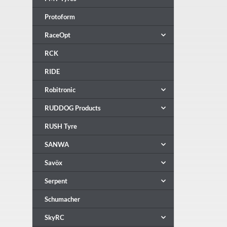
Protoform
RaceOpt
RCK
RIDE
Robitronic
RUDDOG Products
RUSH Tyre
SANWA
Savöx
Serpent
Schumacher
SkyRC