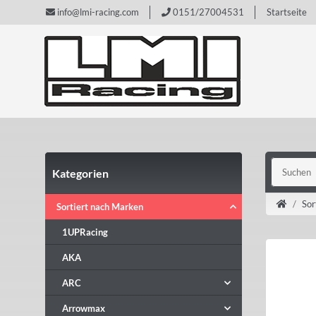
info@lmi-racing.com
0151/27004531
Startseite
Kategorien
Sor
Sortiert nach Marken
1UPRacing
AKA
ARC
Arrowmax