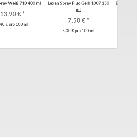
pray Weiß 710 400 ml
Lexan Spray Fluo Gelb 1007 150
BLITZ T128
ml
13,90 €
*
7,50 €
*
2
,48 € pro 100 ml
5,00 € pro 100 ml