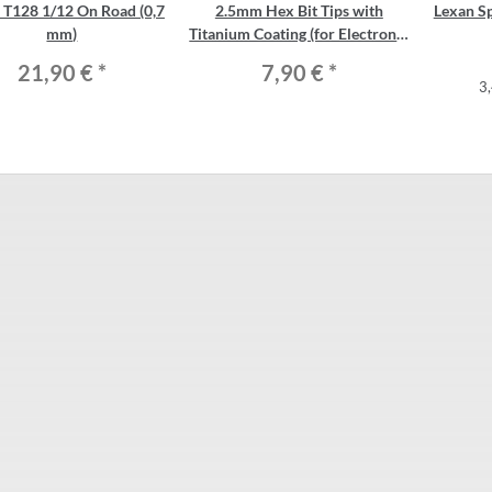
 T128 1/12 On Road (0,7
2.5mm Hex Bit Tips with
Lexan S
mm)
Titanium Coating (for Electronic
Wrench)
21,90 €
*
7,90 €
*
3