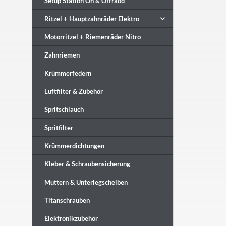
Setup Station On & Offraod
Ritzel + Hauptzahnräder Elektro
Motorritzel + Riemenräder Nitro
Zahnriemen
Krümmerfedern
Luftfilter & Zubehör
Spritschlauch
Spritfilter
Krümmerdichtungen
Kleber & Schraubensicherung
Muttern & Unterlegscheiben
Titanschrauben
Elektronikzubehör