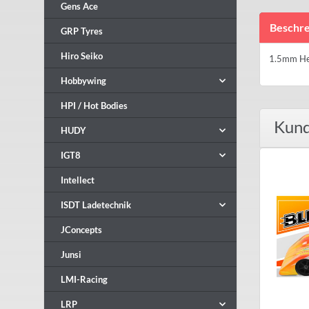
Gens Ace
Beschre
GRP Tyres
Hiro Seiko
1.5mm Hex
Hobbywing
HPI / Hot Bodies
Kund
HUDY
IGT8
Intellect
ISDT Ladetechnik
JConcepts
Junsi
LMI-Racing
LRP