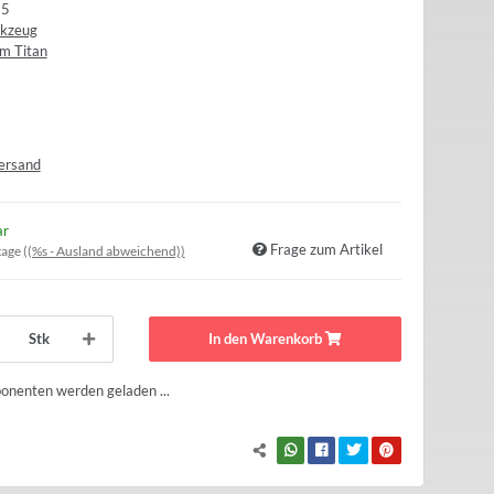
15
rkzeug
m Titan
ersand
ar
Frage zum Artikel
tage
((%s - Ausland abweichend))
Stk
In den Warenkorb
nenten werden geladen ...