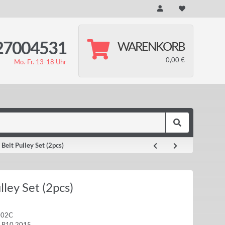
27004531
WARENKORB
0,00 €
Mo.-Fr. 13-18 Uhr
Belt Pulley Set (2pcs)
lley Set (2pcs)
102C
e R10 2015