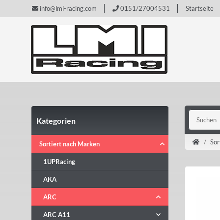
info@lmi-racing.com
0151/27004531
Startseite
Kategorien
Sor
Sortiert nach Marken
1UPRacing
AKA
ARC
ARC A11