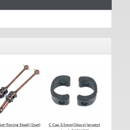
et (Spring Steel) (2set)
C Cap 3.5mm(16pcs) (ersetzt
Hard