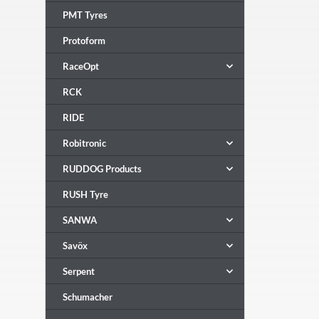
PMT Tyres
Protoform
RaceOpt
RCK
RIDE
Robitronic
RUDDOG Products
RUSH Tyre
SANWA
Savöx
Serpent
Schumacher