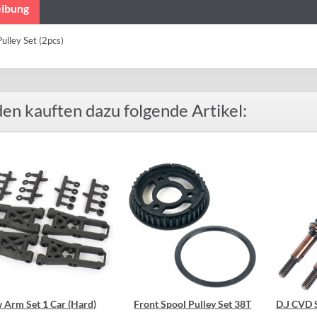
ibung
ulley Set (2pcs)
en kauften dazu folgende Artikel:
 Arm Set 1 Car (Hard)
Front Spool Pulley Set 38T
D.J CVD S