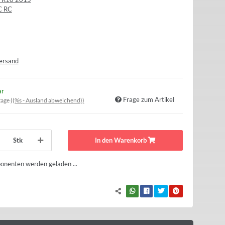
C RC
ersand
ar
Frage zum Artikel
tage
((%s - Ausland abweichend))
Stk
In den Warenkorb
nenten werden geladen ...