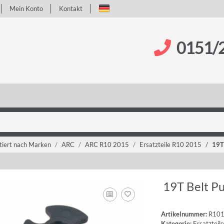
Mein Konto
Kontakt
0151/
tiert nach Marken
ARC
ARC R10 2015
Ersatzteile R10 2015
19T 
19T Belt Pu
Artikelnummer:
R10
Kategorie:
Ersatzteil