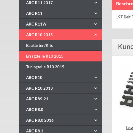
ARC R11 2017
Beschre
ARC R11
19T Belt P
ARC R11W
ARC R10 2015
Kund
Baukästen/Kits
Ersatzteile R10 2015
Tuningteile R10 2015
ARC R10
ARC R10 2013
ARC R8S-21
ARC R8.0
ARC R8.0 2016
Low
ARC R8.1