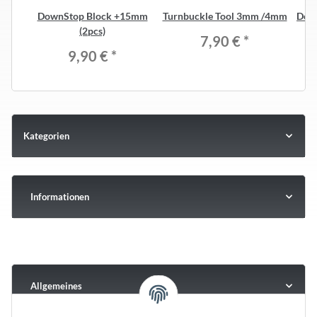
DownStop Block +15mm
Turnbuckle Tool 3mm /4mm
Dow
(2pcs)
S
7,90 €
*
9,90 €
*
Kategorien
Informationen
Allgemeines