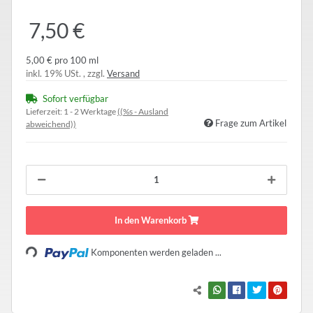
7,50 €
5,00 € pro 100 ml
inkl. 19% USt. , zzgl.
Versand
Sofort verfügbar
Lieferzeit:
1 - 2 Werktage
((%s - Ausland
Frage zum Artikel
abweichend))
In den Warenkorb
Loading...
Komponenten werden geladen ...