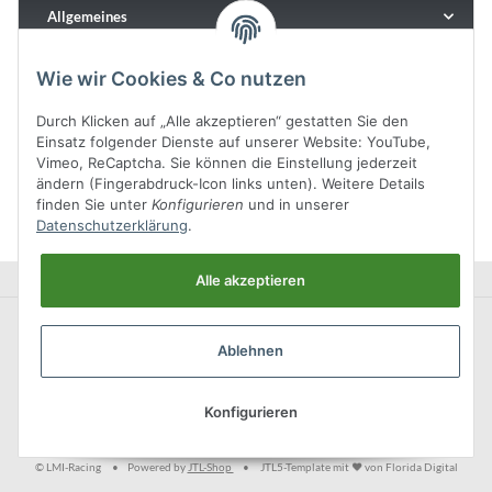
Allgemeines
Wie wir Cookies & Co nutzen
Durch Klicken auf „Alle akzeptieren“ gestatten Sie den
Einsatz folgender Dienste auf unserer Website: YouTube,
Vimeo, ReCaptcha. Sie können die Einstellung jederzeit
ändern (Fingerabdruck-Icon links unten). Weitere Details
finden Sie unter
Konfigurieren
und in unserer
Datenschutzerklärung
.
Alle akzeptieren
Ablehnen
Konfigurieren
* Alle Preise inkl. gesetzlicher USt., zzgl.
Versand
© LMI-Racing
•
Powered by
JTL-Shop
•
JTL5-Template mit
von Florida Digital