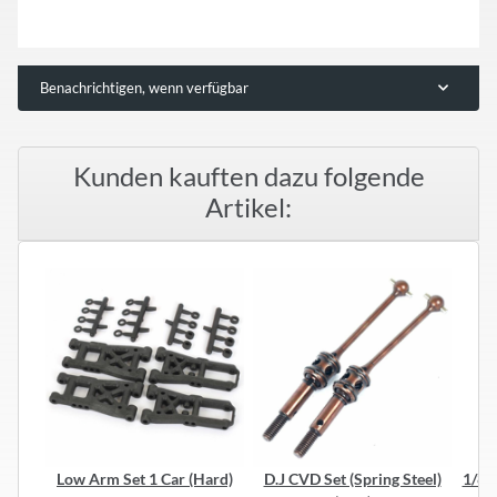
Benachrichtigen, wenn verfügbar
Kunden kauften dazu folgende
Artikel:
Low Arm Set 1 Car (Hard)
D.J CVD Set (Spring Steel)
1/8 